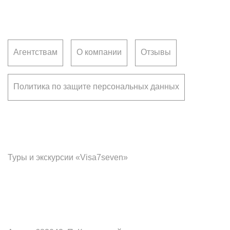
Клиентам
Агентствам
О компании
Отзывы
Политика по защите персональных данных
Франчайзинг
Туры и экскурсии «Visa7seven»
Офис в Петропавловск-Камчатском