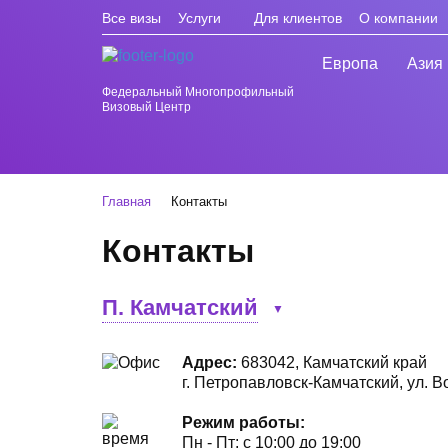
Все визы
Услуги
Для клиентов
О компании
Европа
Азия
Федеральный Многопрофильный
Визовый Центр
Главная
Контакты
Контакты
П. Камчатский
▼
Адрес:
683042, Камчатский край
г. Петропавловск-Камчатский, ул. В
Режим работы:
Пн - Пт: с 10:00 до 19:00