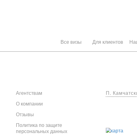
Все визы
Для клиентов
На
тском
Клиентам
Наши оф
Агентствам
П. Камчатск
О компании
Отзывы
Политика по защите
персональных данных